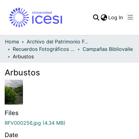
(curren
Log In
Communities & Collec
All of DSpace
Home
Archivo del Patrimonio Fotográfico y Fílmico del Valle del Cauca
Recuerdos Fotográficos Vallecaucanos
Campañas Bibliovalle
Statistics
Arbustos
Arbustos
Files
RFV000256.jpg
(4.34 MB)
Date