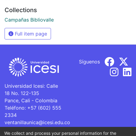
Collections
Campañas Bibliovalle
Full item page
Síguenos
Universidad Icesi: Calle
18 No. 122-135
Pance, Cali - Colombia
Teléfono: +57 (602) 555
2334
ventanillaunica@icesi.edu.co
We collect and process your personal information for the