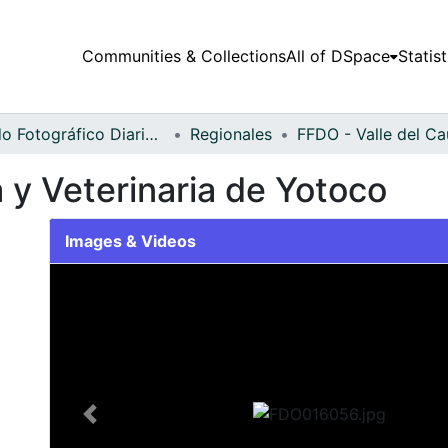
Communities & Collections
All of DSpace
Statist
Fondo Fotográfico Diario Occidente
Regionales
 y Veterinaria de Yotoco
Images & Videos
Slide 1 of 2
Previous