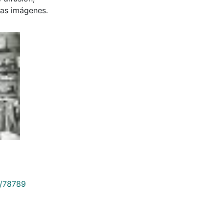
 las imágenes.
9/78789