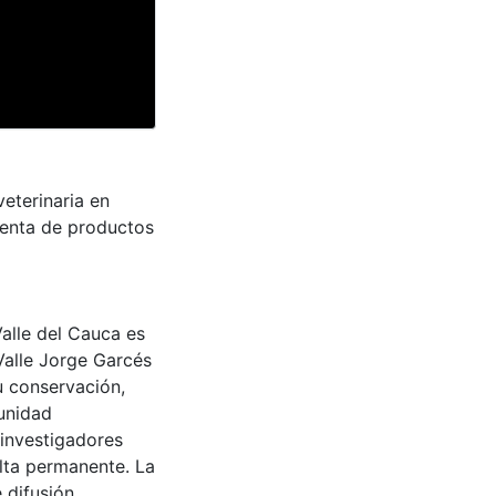
veterinaria en
venta de productos
Valle del Cauca es
Valle Jorge Garcés
u conservación,
munidad
 investigadores
ulta permanente. La
 difusión,