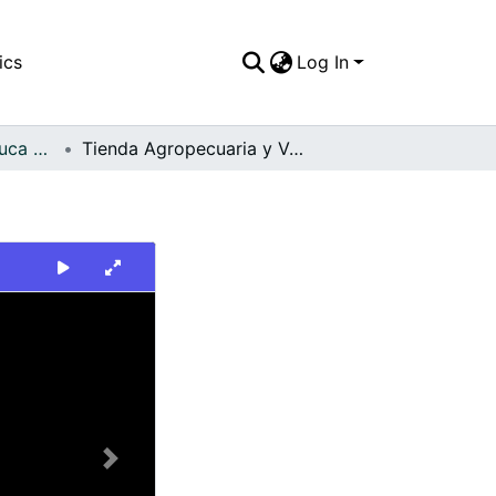
ics
Log In
FFDO - Valle del Cauca - Patrimonial
Tienda Agropecuaria y Veterinaria de Yotoco
Next