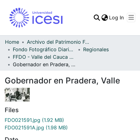
(curren
Log In
Communities & Collec
All of DSpace
Home
Archivo del Patrimonio Fotográfico y Fílmico del Valle del Cauca
Fondo Fotográfico Diario Occidente
Regionales
Statistics
FFDO - Valle del Cauca - Patrimonial
Gobernador en Pradera, Valle
Gobernador en Pradera, Valle
Files
FDO021591.jpg
(1.92 MB)
FDO021591A.jpg
(1.98 MB)
Date