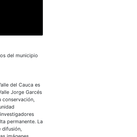
os del municipio
Valle del Cauca es
Valle Jorge Garcés
u conservación,
munidad
 investigadores
ulta permanente. La
 difusión,
 las imágenes.