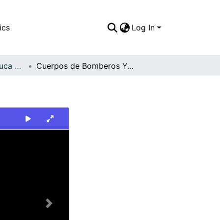
ics
Log In
FFDO - Valle del Cauca - Patrimonial
Cuerpos de Bomberos Yotoco
Next