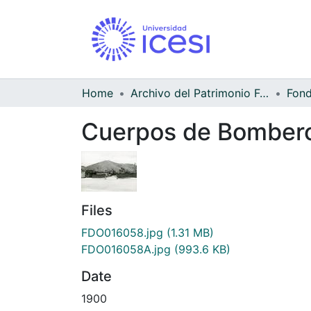
Home
Archivo del Patrimonio Fotográfico y Fílmico del Valle del Cauca
Cuerpos de Bomber
Files
FDO016058.jpg
(1.31 MB)
FDO016058A.jpg
(993.6 KB)
Date
1900