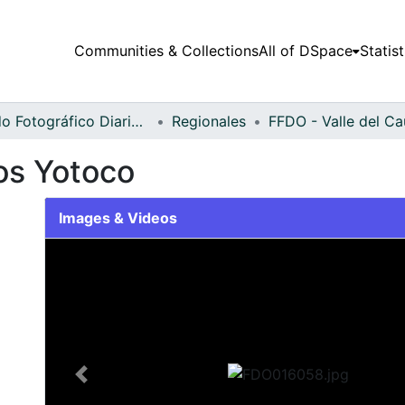
Communities & Collections
All of DSpace
Statist
Fondo Fotográfico Diario Occidente
Regionales
os Yotoco
Images & Videos
Slide 1 of 2
Previous