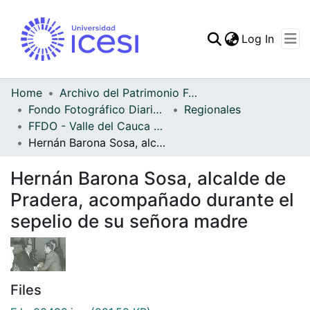
(curren
Log In
Communities & Collec
All of DSpace
Home
Archivo del Patrimonio Fotográfico y Fílmico del Valle del Cauca
Fondo Fotográfico Diario Occidente
Regionales
Statistics
FFDO - Valle del Cauca - Patrimonial
Hernán Barona Sosa, alcalde de Pradera, acompañado durante el sepelio de su señora madre
Hernán Barona Sosa, alcalde de
Pradera, acompañado durante el
sepelio de su señora madre
Files