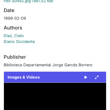
Fdo 00492.jpg
(981.52 KB)
Date
1999-02-09
Authors
Díaz, Cielo
Diario Occidente
Publisher
Biblioteca Departamental Jorge Garcés Borrero
Images & Videos
Slide 1 of 1