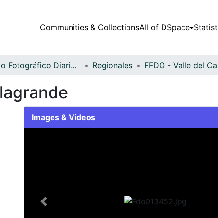
Communities & Collections
All of DSpace
Statist
Fondo Fotográfico Diario Occidente
Regionales
lagrande
Images & Videos
Slide 1 of 1
Previous