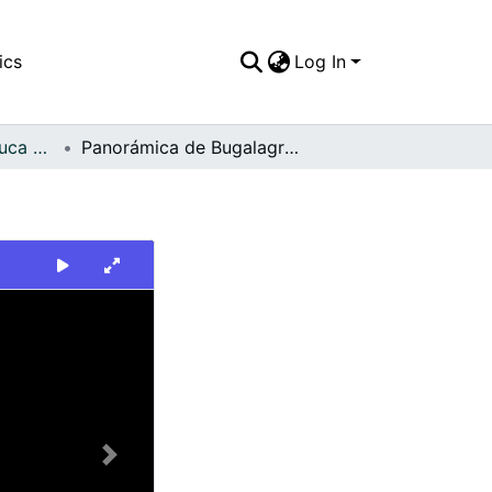
ics
Log In
FFDO - Valle del Cauca - Patrimonial
Panorámica de Bugalagrande
Next