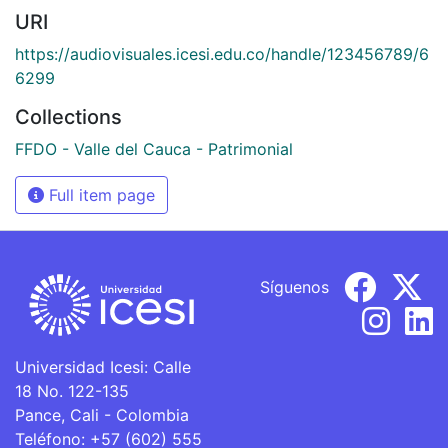
URI
https://audiovisuales.icesi.edu.co/handle/123456789/6
6299
Collections
FFDO - Valle del Cauca - Patrimonial
Full item page
Síguenos
Universidad Icesi: Calle
18 No. 122-135
Pance, Cali - Colombia
Teléfono: +57 (602) 555