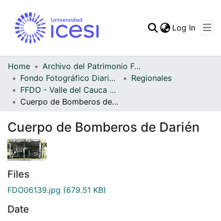
(curren
Log In
Communities & Collec
All of DSpace
Home
Archivo del Patrimonio Fotográfico y Fílmico del Valle del Cauca
Fondo Fotográfico Diario Occidente
Regionales
Statistics
FFDO - Valle del Cauca - Patrimonial
Cuerpo de Bomberos de Darién
Cuerpo de Bomberos de Darién
Files
FDO06139.jpg
(679.51 KB)
Date