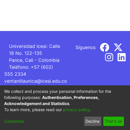
Universidad Icesi: Calle
Síguenos
18 No. 122-135
Pance, Cali - Colombia
Teléfono: +57 (602)
555 2334
ventanillaunica@icesi.edu.co
We collect and process your personal information for the
La Universidad Icesi es una Institución de Educación
following purposes:
Authentication, Preferences,
Superior que se encuentra sujeta a inspección y vigilancia
Acknowledgement and Statistics
.
por parte del Ministerio de Educación Nacional.
To learn more, please read our
privacy policy
.
Cookie
Privacy
End User
Send
Customize
Decline
That's ok
settings
policy
Agreement
Feedback