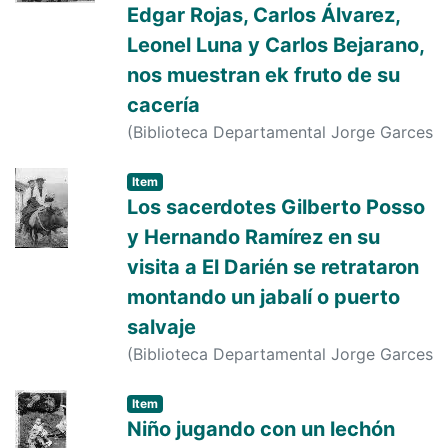
Edgar Rojas, Carlos Álvarez,
Leonel Luna y Carlos Bejarano,
nos muestran ek fruto de su
cacería
(
Biblioteca Departamental Jorge Garces
Borrero
,
1950-01-01
)
Bocanegra, Adán
Item
Los sacerdotes Gilberto Posso
y Hernando Ramírez en su
visita a El Darién se retrataron
montando un jabalí o puerto
salvaje
(
Biblioteca Departamental Jorge Garces
Borrero
,
1956-01-01
)
s. n.
;
s. n.
;
s. n.
Item
Niño jugando con un lechón