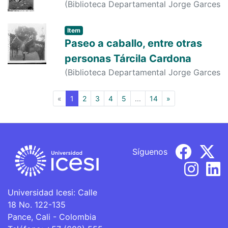
(
Biblioteca Departamental Jorge Garces
Borrero
,
1950-01-01
)
s. n.
;
s. n.
;
s. n.
Item
Paseo a caballo, entre otras
personas Tárcila Cardona
(
Biblioteca Departamental Jorge Garces
Borrero
,
1970-01-01
)
s. n.
;
s. n.
(current)
«
1
2
3
4
5
...
14
»
Síguenos
Universidad Icesi: Calle
18 No. 122-135
Pance, Cali - Colombia