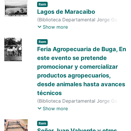
Item
Lagos de Maracaibo
(
Biblioteca Departamental Jorge Garces
Borrero
,
1955-10-31
)
s. n.
;
s. n.
;
s. n.
;
s.
Show more
n.
Item
Feria Agropecuaria de Buga, En
este evento se pretende
promocionar y comercializar
productos agropecuarios,
desde animales hasta avances
técnicos
(
Biblioteca Departamental Jorge Garces
Borrero
,
1975-09-08
)
HUMBERTO
Show more
JIMENEZ
Item
Señor Juan Valverde y otros