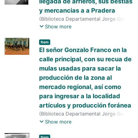
llegada de arrieros, sus bestías
y mercancias a a Pradera
(
Biblioteca Departamental Jorge Garces
Borrero
,
1954-01-01
)
ANTONIO
Show more
CASTAÑO
Item
El señor Gonzalo Franco en la
calle principal, con su recua de
mulas usadas para sacar la
producción de la zona al
mercado regional, así como
para ingresar a la localidad
artículos y producción foránea
(
Biblioteca Departamental Jorge Garces
Borrero
,
1965-01-01
)
s. n.
;
s. n.
;
s. n.
;
s.
Show more
n.
;
s. n.
Item