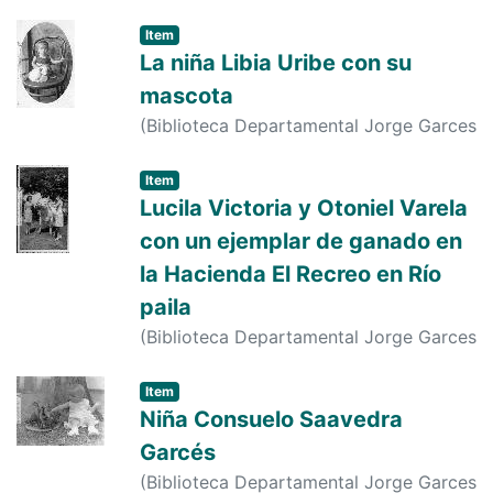
Borrero
,
1990-01-01
)
s. n.
;
s. n.
Item
La niña Libia Uribe con su
mascota
(
Biblioteca Departamental Jorge Garces
Borrero
,
1943-01-16
)
s. n.
;
s. n.
Item
Lucila Victoria y Otoniel Varela
con un ejemplar de ganado en
la Hacienda El Recreo en Río
paila
(
Biblioteca Departamental Jorge Garces
Borrero
,
1959-01-01
)
ROGELIO
Item
Niña Consuelo Saavedra
Garcés
(
Biblioteca Departamental Jorge Garces