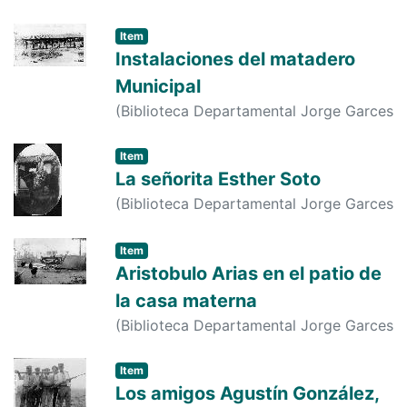
Borrero
,
1963-01-01
)
s. n.
;
s. n.
;
s. n.
Item
Instalaciones del matadero
Municipal
(
Biblioteca Departamental Jorge Garces
Borrero
,
1950-01-01
)
s. n.
;
s. n.
;
s. n.
Item
La señorita Esther Soto
(
Biblioteca Departamental Jorge Garces
Borrero
,
1933-01-01
)
JESUS ABADIA
Item
Aristobulo Arias en el patio de
la casa materna
(
Biblioteca Departamental Jorge Garces
Borrero
,
1925-01-01
)
s. n.
;
s. n.
Item
Los amigos Agustín González,