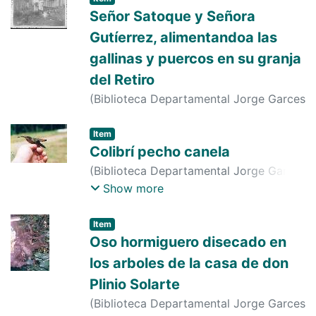
Señor Satoque y Señora
Gutíerrez, alimentandoa las
gallinas y puercos en su granja
del Retiro
(
Biblioteca Departamental Jorge Garces
Borrero
,
1954-01-01
)
s. n.
;
s. n.
;
s. n.
Item
Colibrí pecho canela
(
Biblioteca Departamental Jorge Garces
Borrero
,
2000-06-01
)
LUIS ALBERTO
Show more
ARIAS
Item
Oso hormiguero disecado en
los arboles de la casa de don
Plinio Solarte
(
Biblioteca Departamental Jorge Garces