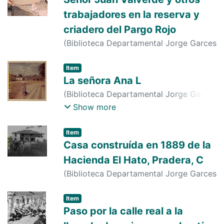
trabajadores en la reserva y
criadero del Pargo Rojo
(
Biblioteca Departamental Jorge Garces
Borrero
,
1999-01-01
)
s. n.
;
s. n.
;
s. n.
Item
La señora Ana L
(
Biblioteca Departamental Jorge Garces
Borrero
,
1980-01-01
)
s. n.
;
s. n.
;
s. n.
;
s.
Show more
n.
;
s. n.
Item
Casa construída en 1889 de la
Hacienda El Hato, Pradera, C
(
Biblioteca Departamental Jorge Garces
Borrero
,
1970-01-01
)
s. n.
;
s. n.
Item
Paso por la calle real a la