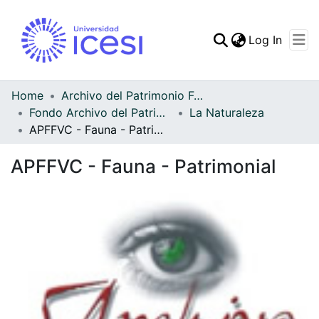
(curren
Log In
Communities & Collec
All of DSpace
Home
Archivo del Patrimonio Fotográfico y Fílmico del Valle del Cauca
Fondo Archivo del Patrimonio Fotográfico y Fílmico del Valle del Cauca
La Naturaleza
Statistics
APFFVC - Fauna - Patrimonial
APFFVC - Fauna - Patrimonial