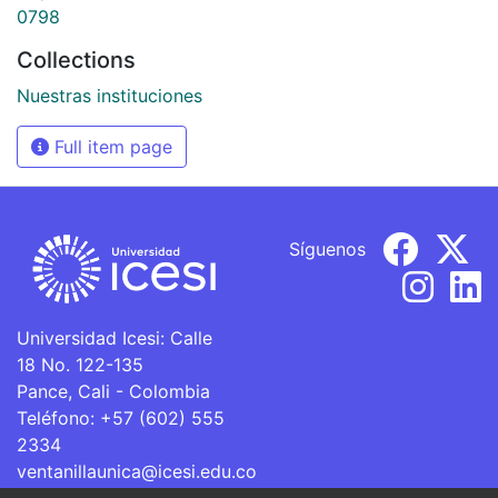
0798
Collections
Nuestras instituciones
Full item page
Síguenos
Universidad Icesi: Calle
18 No. 122-135
Pance, Cali - Colombia
Teléfono: +57 (602) 555
2334
ventanillaunica@icesi.edu.co