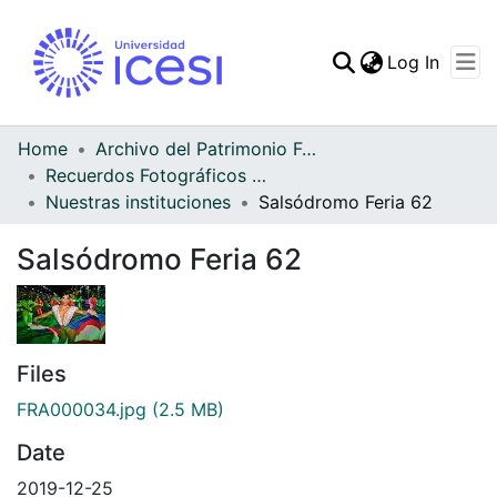
(curren
Log In
Communities & Collec
All of DSpace
Home
Archivo del Patrimonio Fotográfico y Fílmico del Valle del Cauca
Recuerdos Fotográficos Vallecaucanos
Statistics
Nuestras instituciones
Salsódromo Feria 62
Salsódromo Feria 62
Files
FRA000034.jpg
(2.5 MB)
Date
2019-12-25