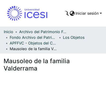
Iniciar sesión
Comunidades
Todo DSpace
Inicio
Archivo del Patrimonio Fotográfico y Fílmico del Valle del Cauca
Fondo Archivo del Patrimonio Fotográfico y Fílmico del Valle del Cauca
Los Objetos
Estadísticas
APFFVC - Objetos del Culto - Patrimonial
Mausoleo de la familia Valderrama
Mausoleo de la familia
Valderrama