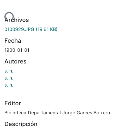
ndo...
Archivos
0100929.JPG
(19.61 KB)
Fecha
1900-01-01
Autores
s. n.
s. n.
s. n.
Editor
Biblioteca Departamental Jorge Garces Borrero
Descripción