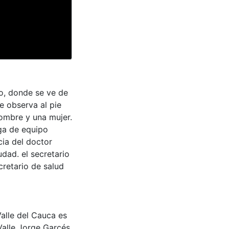
o, donde se ve de
e observa al pie
ombre y una mujer.
ega de equipo
cia del doctor
dad. el secretario
cretario de salud
Valle del Cauca es
Valle Jorge Garcés