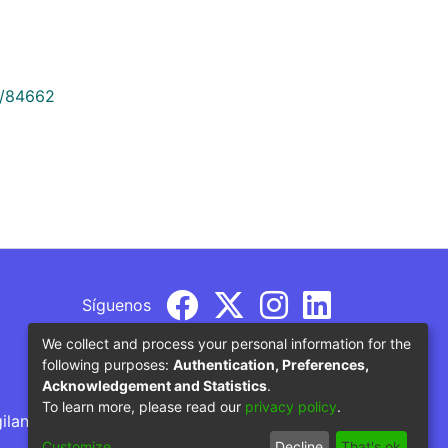
9/84662
Síguenos
We collect and process your personal information for the
following purposes:
Authentication, Preferences,
Acknowledgement and Statistics
.
To learn more, please read our
privacy policy
.
gilancia por parte del Ministerio de Educación
Customize
Decline
That's ok