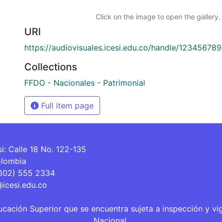
Click on the image to open the gallery.
URI
https://audiovisuales.icesi.edu.co/handle/12345678
Collections
FFDO - Nacionales - Patrimonial
Full item page
si: Calle 18 No. 122-135
olombia
(602) 555 2334
@icesi.edu.co
ucación Superior que se encuentra sujeta a inspección y vi
Nacional.