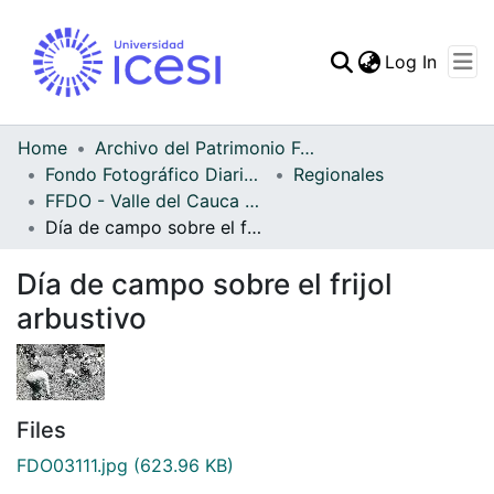
(curren
Log In
Communities & Collec
All of DSpace
Home
Archivo del Patrimonio Fotográfico y Fílmico del Valle del Cauca
Fondo Fotográfico Diario Occidente
Regionales
Statistics
FFDO - Valle del Cauca - Patrimonial
Día de campo sobre el frijol arbustivo
Día de campo sobre el frijol
arbustivo
Files
FDO03111.jpg
(623.96 KB)