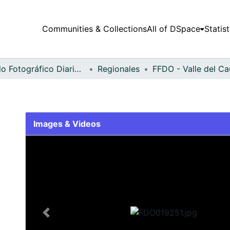
Communities & Collections
All of DSpace
Statist
Fondo Fotográfico Diario Occidente
Regionales
Images & Videos
Slide 1 of 2
Previous