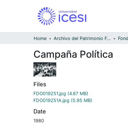
Home
Archivo del Patrimonio Fotográfico y Fílmico del Valle del Cauca
Campaña Política
Files
FDO019251.jpg
(4.87 MB)
FDO019251A.jpg
(5.95 MB)
Date
1980