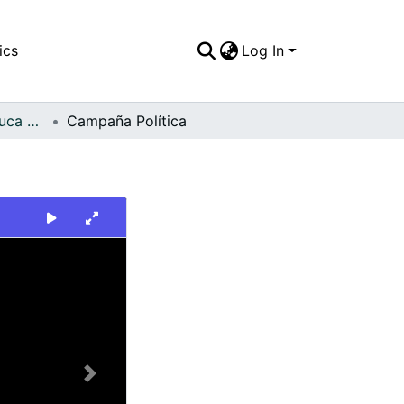
ics
Log In
FFDO - Valle del Cauca - Patrimonial
Campaña Política
Next