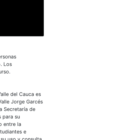
ersonas
. Los
urso.
Valle del Cauca es
Valle Jorge Garcés
a Secretaría de
s para su
 entre la
tudiantes e
 su uso y consulta