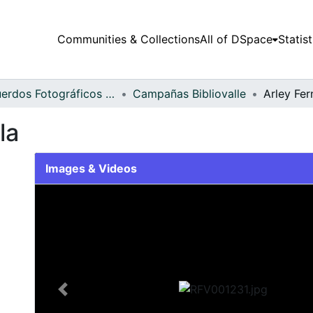
Communities & Collections
All of DSpace
Statist
Recuerdos Fotográficos Vallecaucanos
Campañas Bibliovalle
Arley Fer
la
Images & Videos
Slide 1 of 1
Previous