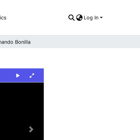
ics
Log In
nando Bonilla
Next