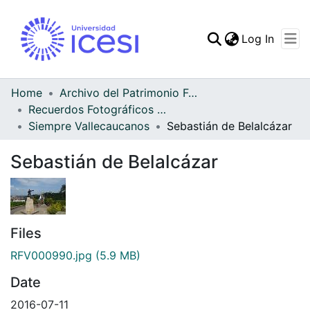
(curren
Log In
Communities & Collec
All of DSpace
Home
Archivo del Patrimonio Fotográfico y Fílmico del Valle del Cauca
Recuerdos Fotográficos Vallecaucanos
Statistics
Siempre Vallecaucanos
Sebastián de Belalcázar
Sebastián de Belalcázar
Files
RFV000990.jpg
(5.9 MB)
Date
2016-07-11