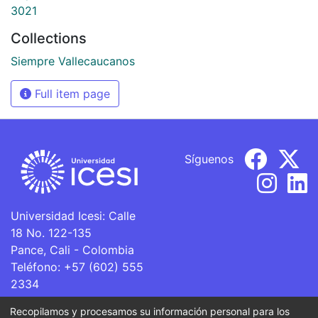
3021
Collections
Siempre Vallecaucanos
Full item page
Síguenos
Universidad Icesi: Calle
18 No. 122-135
Pance, Cali - Colombia
Teléfono: +57 (602) 555
2334
ventanillaunica@icesi.edu.co
Recopilamos y procesamos su información personal para los