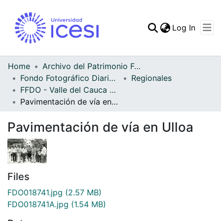
(curren
Log In
Communities & Collec
All of DSpace
Home
Archivo del Patrimonio Fotográfico y Fílmico del Valle del Cauca
Fondo Fotográfico Diario Occidente
Regionales
Statistics
FFDO - Valle del Cauca - Patrimonial
Pavimentación de vía en Ulloa
Pavimentación de vía en Ulloa
Files
FDO018741.jpg
(2.57 MB)
FDO018741A.jpg
(1.54 MB)