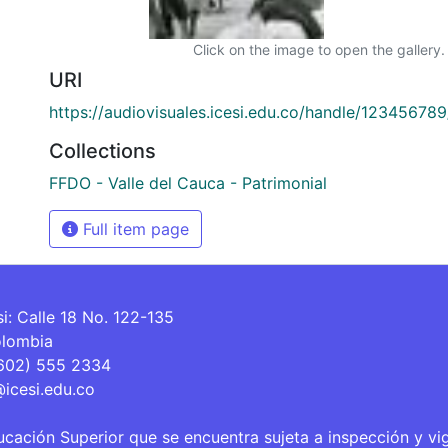
Click on the image to open the gallery.
URI
https://audiovisuales.icesi.edu.co/handle/12345678
Collections
FFDO - Valle del Cauca - Patrimonial
Full item page
si: Calle 18 No. 122-135
olombia
(602) 555 2334
@icesi.edu.co
ucación Superior que se encuentra sujeta a inspección y vi