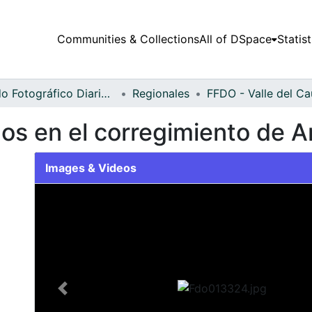
Communities & Collections
All of DSpace
Statist
Fondo Fotográfico Diario Occidente
Regionales
os en el corregimiento de 
Images & Videos
Slide 1 of 2
Previous