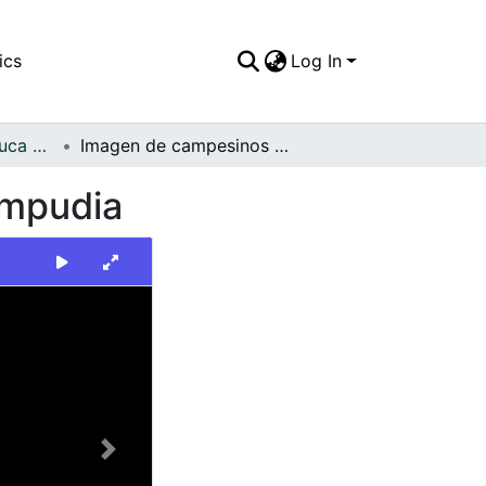
ics
Log In
FFDO - Valle del Cauca - Patrimonial
Imagen de campesinos en el corregimiento de Ampudia
Ampudia
Next