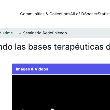
Communities & Collections
All of DSpace
Statist
Audiovisuales y Multimedia
Seminario Redefiniendo las bases terapéuticas de la Enfermedad de Alzheimer
ndo las bases terapéuticas 
Images & Videos
Slide 1 of 1