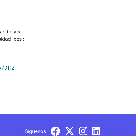
las bases
idad Icesi:
9/70112
Síguenos