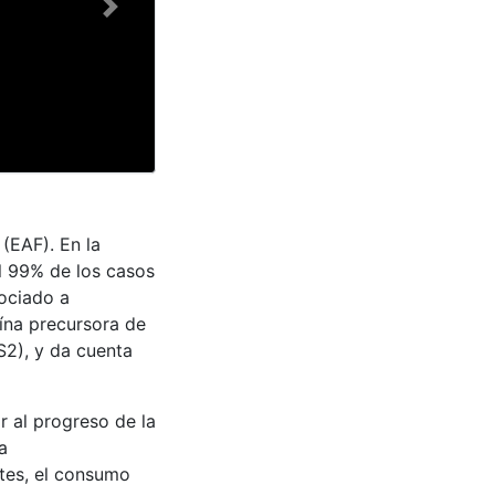
Next
(EAF). En la
l 99% de los casos
sociado a
ína precursora de
PS2), y da cuenta
r al progreso de la
a
etes, el consumo