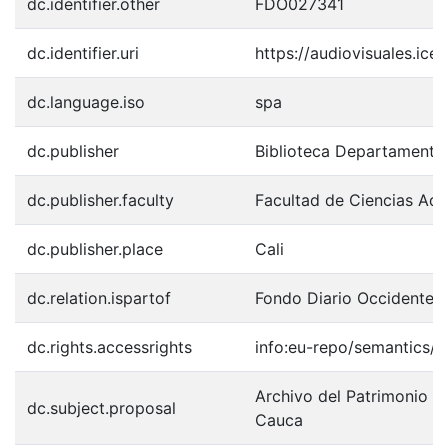
dc.identifier.other
FDO027341
dc.identifier.uri
https://audiovisuales.ic
dc.language.iso
spa
dc.publisher
Biblioteca Departamenta
dc.publisher.faculty
Facultad de Ciencias Adm
dc.publisher.place
Cali
dc.relation.ispartof
Fondo Diario Occidente
dc.rights.accessrights
info:eu-repo/semantics/
Archivo del Patrimonio Fo
dc.subject.proposal
Cauca