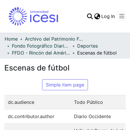
(curren
Log In
Communities & Collec
All of DSpace
Home
Archivo del Patrimonio Fotográfico y Fílmico del Valle del Cauca
Fondo Fotográfico Diario Occidente
Deportes
Statistics
FFDO - Rincón del América - Patrimonial
Escenas de fútbol
Escenas de fútbol
Simple item page
dc.audience
Todo Público
dc.contributor.author
Diario Occidente