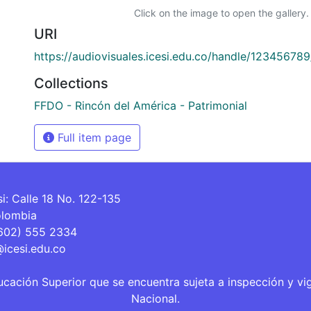
Click on the image to open the gallery.
URI
https://audiovisuales.icesi.edu.co/handle/12345678
Collections
FFDO - Rincón del América - Patrimonial
Full item page
si: Calle 18 No. 122-135
olombia
(602) 555 2334
@icesi.edu.co
ucación Superior que se encuentra sujeta a inspección y vi
Nacional.