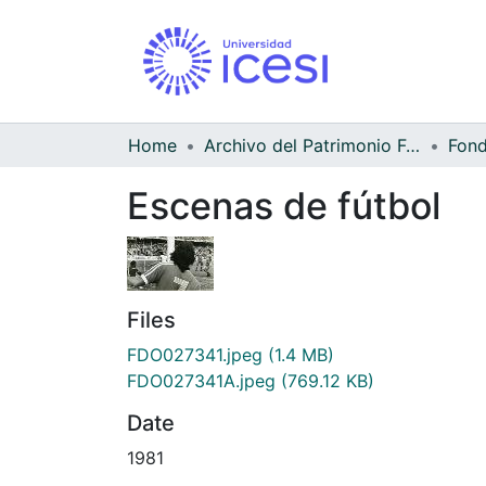
Home
Archivo del Patrimonio Fotográfico y Fílmico del Valle del Cauca
Escenas de fútbol
Files
FDO027341.jpeg
(1.4 MB)
FDO027341A.jpeg
(769.12 KB)
Date
1981