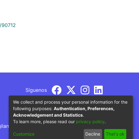
9/90712
Síguenos
We collect and process your personal information for the
following purposes:
Authentication, Preferences,
Acknowledgement and Statistics
.
To learn more, please read our
privacy policy
.
gilancia por parte del Ministerio de Educación
Customize
Decline
That's ok