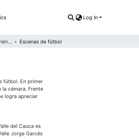
ics
Log In
FFDO - Rincón del América - Patrimonial
Escenas de fútbol
 fútbol. En primer
 la cámara. Frente
se logra apreciar
Valle del Cauca es
Valle Jorge Garcés