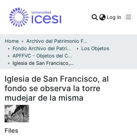
(curren
Log In
Communities & Collec
All of DSpace
Home
Archivo del Patrimonio Fotográfico y Fílmico del Valle del Cauca
Fondo Archivo del Patrimonio Fotográfico y Fílmico del Valle del Cauca
Los Objetos
Statistics
APFFVC - Objetos del Culto - Patrimonial
Iglesia de San Francisco, al fondo se observa la torre mudejar de la misma
Iglesia de San Francisco, al
fondo se observa la torre
mudejar de la misma
Files