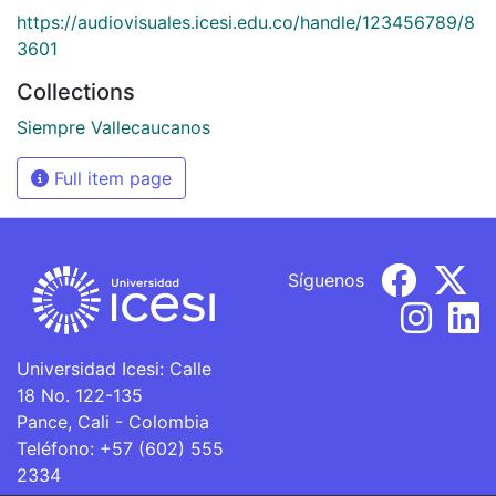
https://audiovisuales.icesi.edu.co/handle/123456789/8
3601
Collections
Siempre Vallecaucanos
Full item page
Síguenos
Universidad Icesi: Calle
18 No. 122-135
Pance, Cali - Colombia
Teléfono: +57 (602) 555
2334