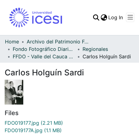
(curren
Log In
Communities & Collec
All of DSpace
Home
Archivo del Patrimonio Fotográfico y Fílmico del Valle del Cauca
Fondo Fotográfico Diario Occidente
Regionales
Statistics
FFDO - Valle del Cauca - Patrimonial
Carlos Holguín Sardi
Carlos Holguín Sardi
Files
FDO019177.jpg
(2.21 MB)
FDO019177A.jpg
(1.1 MB)