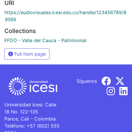
URI
https://audiovisuales.icesi.edu.co/handle/123456789/8
3066
Collections
FFDO - Valle del Cauca - Patrimonial
Full item page
Síguenos
Universidad Icesi: Calle
18 No. 122-135
Pance, Cali - Colombia
Teléfono: +57 (602) 555