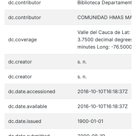
dc.contributor
Biblioteca Departamenta
dc.contributor
COMUNIDAD HMAS MARI
Valle del Cauca de Lat: 
dc.coverage
3.7500 decimal degrees 
minutes Long: -76.5000 
dc.creator
s. n.
dc.creator
s. n.
dc.date.accessioned
2016-10-10T16:18:37Z
dc.date.available
2016-10-10T16:18:37Z
dc.date.issued
1900-01-01
dc.date.submitted
2000-08-19