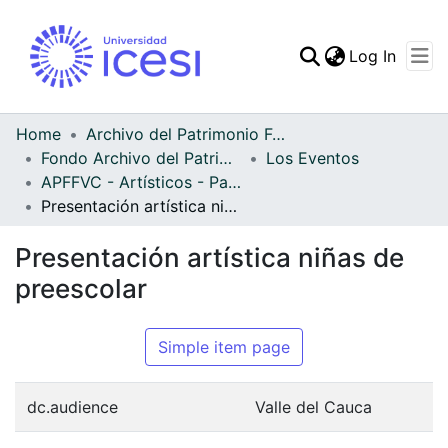
(curren
Log In
Communities & Collec
All of DSpace
Home
Archivo del Patrimonio Fotográfico y Fílmico del Valle del Cauca
Fondo Archivo del Patrimonio Fotográfico y Fílmico del Valle del Cauca
Los Eventos
Statistics
APFFVC - Artísticos - Patrimonial
Presentación artística niñas de preescolar
Presentación artística niñas de
preescolar
Simple item page
dc.audience
Valle del Cauca