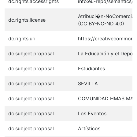
dc.rights.accessrights
info:eu-repo/semantics/
Atribuci�n-NoComercial-S
dc.rights.license
(CC BY-NC-ND 4.0)
dc.rights.uri
https://creativecommons.
dc.subject.proposal
La Educación y el Depor
dc.subject.proposal
Estudiantes
dc.subject.proposal
SEVILLA
dc.subject.proposal
COMUNIDAD HMAS MARI
dc.subject.proposal
Los Eventos
dc.subject.proposal
Artísticos