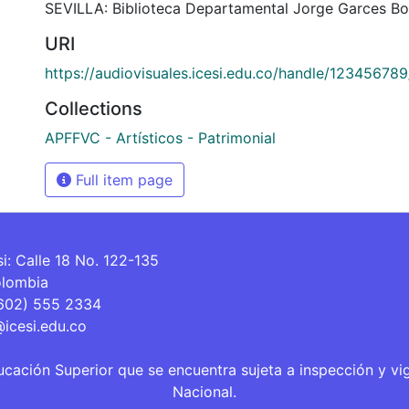
SEVILLA: Biblioteca Departamental Jorge Garces Bo
URI
https://audiovisuales.icesi.edu.co/handle/12345678
Collections
APFFVC - Artísticos - Patrimonial
Full item page
si: Calle 18 No. 122-135
olombia
(602) 555 2334
@icesi.edu.co
ucación Superior que se encuentra sujeta a inspección y vi
Nacional.