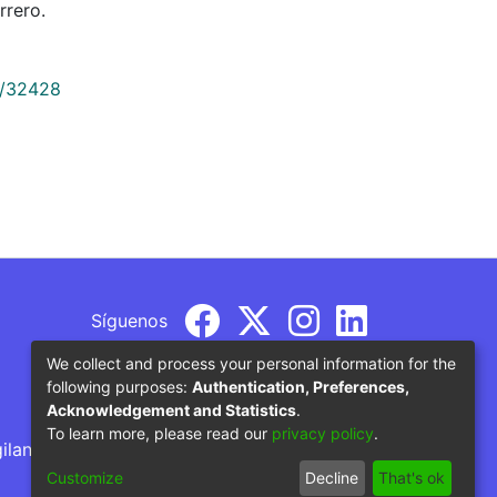
rrero.
9/32428
Síguenos
We collect and process your personal information for the
following purposes:
Authentication, Preferences,
Acknowledgement and Statistics
.
To learn more, please read our
privacy policy
.
gilancia por parte del Ministerio de Educación
Customize
Decline
That's ok