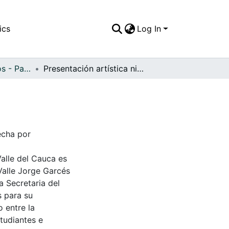
ics
Log In
APFFVC - Artísticos - Patrimonial
Presentación artística niñas de preescolar
Fecha por
Valle del Cauca es
Valle Jorge Garcés
a Secretaria del
s para su
 entre la
tudiantes e