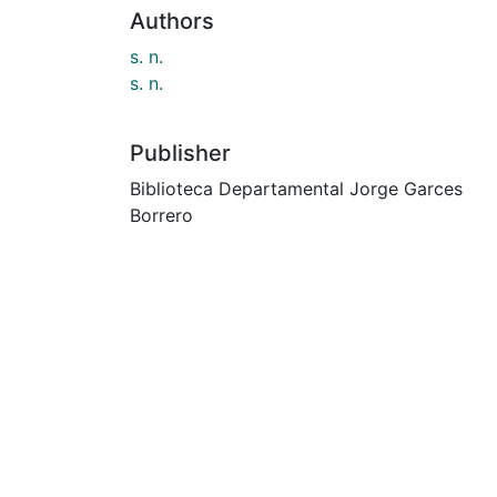
Authors
s. n.
s. n.
Publisher
Biblioteca Departamental Jorge Garces
Borrero