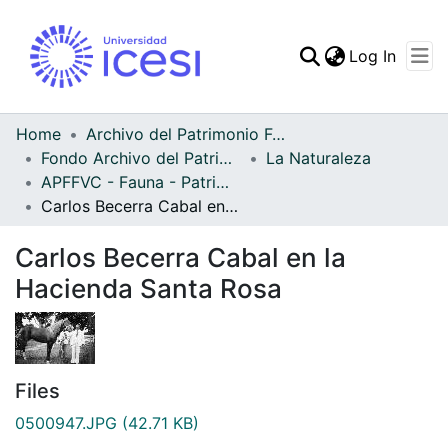
(curren
Log In
Communities & Collec
All of DSpace
Home
Archivo del Patrimonio Fotográfico y Fílmico del Valle del Cauca
Fondo Archivo del Patrimonio Fotográfico y Fílmico del Valle del Cauca
La Naturaleza
Statistics
APFFVC - Fauna - Patrimonial
Carlos Becerra Cabal en la Hacienda Santa Rosa
Carlos Becerra Cabal en la
Hacienda Santa Rosa
Files
0500947.JPG
(42.71 KB)