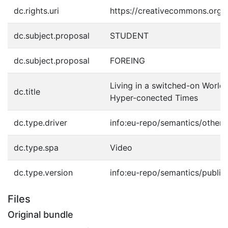
dc.rights.uri
https://creativecommons.org/l
dc.subject.proposal
STUDENT
dc.subject.proposal
FOREING
Living in a switched-on World:
dc.title
Hyper-conected Times
dc.type.driver
info:eu-repo/semantics/other
dc.type.spa
Video
dc.type.version
info:eu-repo/semantics/publis
Files
Original bundle