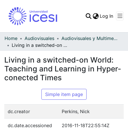
(curren
Log In
Communities & Collec
All of DSpace
Home
Audiovisuales
Audiovisuales y Multimedia
Living in a switched-on World: Teaching and Learning in Hyper-conected Times
Statistics
Living in a switched-on World:
Teaching and Learning in Hyper-
conected Times
Simple item page
dc.creator
Perkins, Nick
dc.date.accessioned
2016-11-18T22:55:14Z