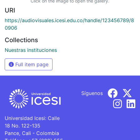
Click on the image to open the gallery.
URI
https://audiovisuales.icesi.edu.co/handle/123456789/8
0906
Collections
Nuestras instituciones
Full item page
Síguenos
Universidad Icesi: Calle
18 No. 122-135
Pance, Cali - Colombia