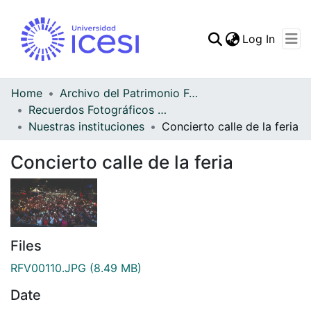
(curren
Log In
Communities & Collec
All of DSpace
Home
Archivo del Patrimonio Fotográfico y Fílmico del Valle del Cauca
Recuerdos Fotográficos Vallecaucanos
Statistics
Nuestras instituciones
Concierto calle de la feria
Concierto calle de la feria
Files
RFV00110.JPG
(8.49 MB)
Date