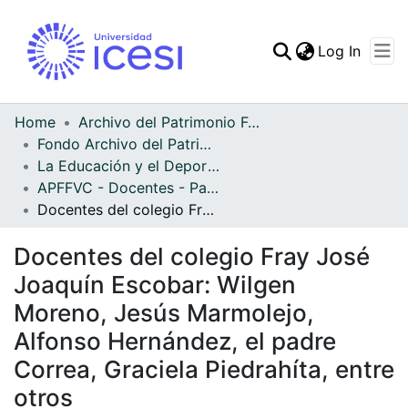
(curren
Log In
Communities & Collec
All of DSpace
Home
Archivo del Patrimonio Fotográfico y Fílmico del Valle del Cauca
Fondo Archivo del Patrimonio Fotográfico y Fílmico del Valle del Cauca
Statistics
La Educación y el Deporte
APFFVC - Docentes - Patrimonial
Docentes del colegio Fray José Joaquín Escobar: Wilgen Moreno, Jesús Marmolejo, Alfonso Hernández, el padre Correa, Graciela Piedrahíta, entre otros
Docentes del colegio Fray José
Joaquín Escobar: Wilgen
Moreno, Jesús Marmolejo,
Alfonso Hernández, el padre
Correa, Graciela Piedrahíta, entre
otros