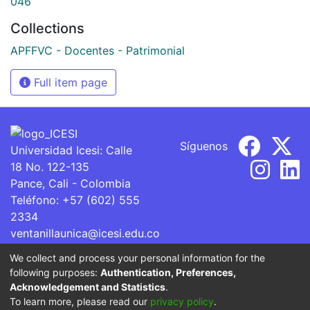
046
Collections
APFFVC - Docentes - Patrimonial
Full item page
Síguenos
Universidad Icesi: Calle
18 No. 122-135
Pance, Cali - Colombia
Teléfono: +57 (602) 555
2334
ventanillaunica@icesi.edu.co
We collect and process your personal information for the
La Universidad Icesi es una Institución de Educación
following purposes:
Authentication, Preferences,
Superior que se encuentra sujeta a inspección y vigilancia
Acknowledgement and Statistics
.
por parte del Ministerio de Educación Nacional.
To learn more, please read our
privacy policy
.