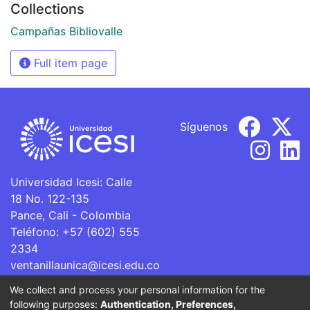
Collections
Campañas Bibliovalle
Full item page
Síguenos
Universidad Icesi: Calle
18 No. 122-135
Pance, Cali - Colombia
Teléfono: +57 (602) 555
2334
ventanillaunica@icesi.edu.co
We collect and process your personal information for the
La Universidad Icesi es una Institución de Educación
following purposes:
Authentication, Preferences,