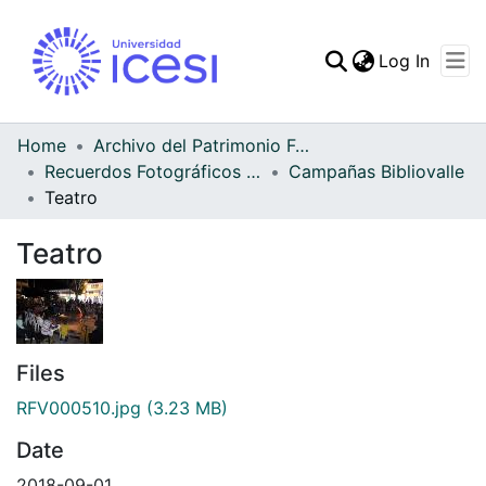
(curren
Log In
Communities & Collec
All of DSpace
Home
Archivo del Patrimonio Fotográfico y Fílmico del Valle del Cauca
Recuerdos Fotográficos Vallecaucanos
Campañas Bibliovalle
Statistics
Teatro
Teatro
Files
RFV000510.jpg
(3.23 MB)
Date
2018-09-01