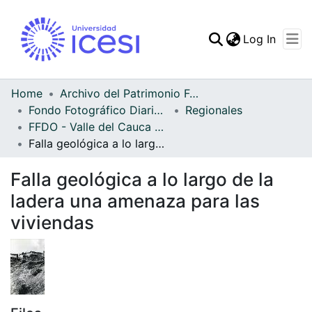
(curren
Log In
Communities & Collec
All of DSpace
Home
Archivo del Patrimonio Fotográfico y Fílmico del Valle del Cauca
Fondo Fotográfico Diario Occidente
Regionales
Statistics
FFDO - Valle del Cauca - Patrimonial
Falla geológica a lo largo de la ladera una amenaza para las viviendas
Falla geológica a lo largo de la
ladera una amenaza para las
viviendas