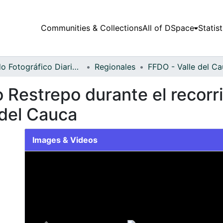
Communities & Collections
All of DSpace
Statist
Fondo Fotográfico Diario Occidente
Regionales
 Restrepo durante el recorri
 del Cauca
Images & Videos
Slide 1 of 1