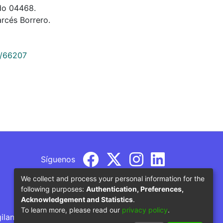
Fdo 04468.
rcés Borrero.
9/66207
Síguenos
We collect and process your personal information for the
following purposes:
Authentication, Preferences,
Acknowledgement and Statistics
.
To learn more, please read our
privacy policy
.
gilancia por parte del Ministerio de Educación