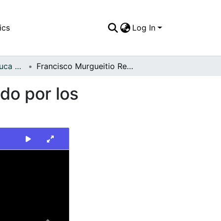
ics
Log In
FFDO - Valle del Cauca - Patrimonial
Francisco Murgueitio Restrepo durante el recorrido por los Municipios del Valle del Cauca
do por los