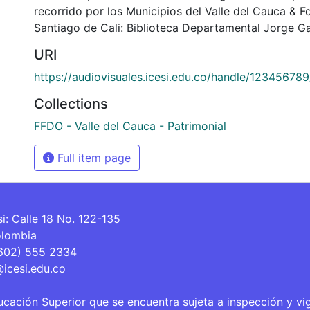
recorrido por los Municipios del Valle del Cauca & 
Santiago de Cali: Biblioteca Departamental Jorge Ga
URI
https://audiovisuales.icesi.edu.co/handle/12345678
Collections
FFDO - Valle del Cauca - Patrimonial
Full item page
si: Calle 18 No. 122-135
olombia
(602) 555 2334
@icesi.edu.co
ucación Superior que se encuentra sujeta a inspección y vi