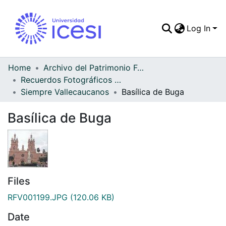
Log In
Communities & Colle
All of DSpace
Home
Archivo del Patrimonio Fotográfico y Fílmico del Valle del Cauca
Recuerdos Fotográficos Vallecaucanos
Statistics
Siempre Vallecaucanos
Basílica de Buga
Basílica de Buga
Files
RFV001199.JPG
(120.06 KB)
Date