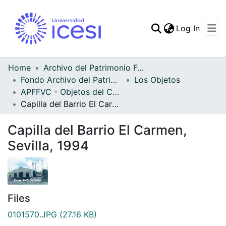
(curren
Log In
Communities & Collec
All of DSpace
Home
Archivo del Patrimonio Fotográfico y Fílmico del Valle del Cauca
Fondo Archivo del Patrimonio Fotográfico y Fílmico del Valle del Cauca
Los Objetos
Statistics
APFFVC - Objetos del Culto - Patrimonial
Capilla del Barrio El Carmen, Sevilla, 1994
Capilla del Barrio El Carmen,
Sevilla, 1994
Files
0101570.JPG
(27.16 KB)