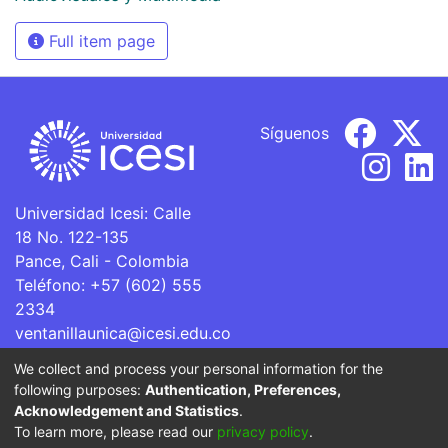
Full item page
Síguenos
Universidad Icesi: Calle
18 No. 122-135
Pance, Cali - Colombia
Teléfono: +57 (602) 555
2334
ventanillaunica@icesi.edu.co
We collect and process your personal information for the
La Universidad Icesi es una Institución de Educación
following purposes:
Authentication, Preferences,
Superior que se encuentra sujeta a inspección y vigilancia
Acknowledgement and Statistics
.
por parte del Ministerio de Educación Nacional.
To learn more, please read our
privacy policy
.