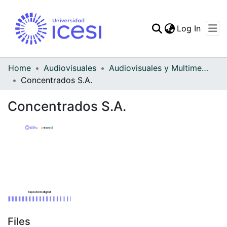
(curren
Log In
Communities & Collec
All of DSpace
Home
Audiovisuales
Audiovisuales y Multimedia
Concentrados S.A.
Statistics
Concentrados S.A.
Files