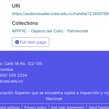
URI
https://audiovisuales.icesi.edu.co/handle/12345678
Collections
APFFVC - Objetos del Culto - Patrimonial
Full item page
si: Calle 18 No. 122-135
olombia
(602) 555 2334
@icesi.edu.co
ucación Superior que se encuentra sujeta a inspección y vi
Nacional.
okie settings
Privacy policy
End User Agreement
Send Feedb