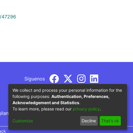
9/47296
Síguenos
We collect and process your personal information for the
following purposes:
Authentication, Preferences,
Acknowledgement and Statistics
.
To learn more, please read our
privacy policy
.
gilancia por parte del Ministerio de Educación
Customize
Decline
That's ok
ack