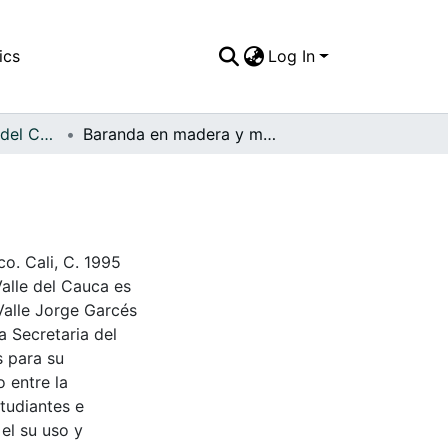
ics
Log In
APFFVC - Objetos del Culto - Patrimonial
Baranda en madera y marmol
o. Cali, C. 1995
Valle del Cauca es
Valle Jorge Garcés
a Secretaria del
s para su
 entre la
tudiantes e
 el su uso y