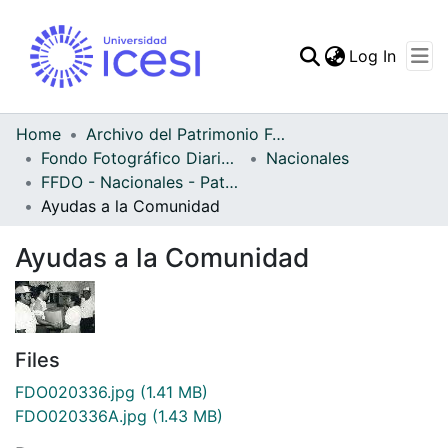
(curren
Log In
Communities & Collec
All of DSpace
Home
Archivo del Patrimonio Fotográfico y Fílmico del Valle del Cauca
Fondo Fotográfico Diario Occidente
Nacionales
Statistics
FFDO - Nacionales - Patrimonial
Ayudas a la Comunidad
Ayudas a la Comunidad
Files
FDO020336.jpg
(1.41 MB)
FDO020336A.jpg
(1.43 MB)