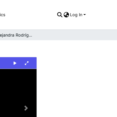
ics
Log In
Julieth Alejandra Rodríguez Quintero
Next