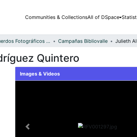
Communities & Collections
All of DSpace
Statist
Recuerdos Fotográficos Vallecaucanos
Campañas Bibliovalle
dríguez Quintero
Images & Videos
Slide 1 of 1
Previous