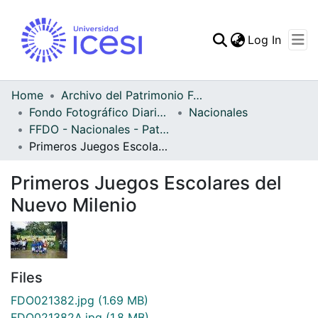
(curren
Log In
Communities & Collec
All of DSpace
Home
Archivo del Patrimonio Fotográfico y Fílmico del Valle del Cauca
Fondo Fotográfico Diario Occidente
Nacionales
Statistics
FFDO - Nacionales - Patrimonial
Primeros Juegos Escolares del Nuevo Milenio
Primeros Juegos Escolares del
Nuevo Milenio
Files
FDO021382.jpg
(1.69 MB)
FDO021382A.jpg
(1.8 MB)