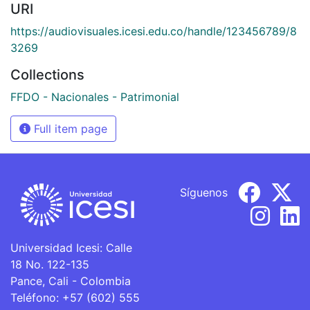
URI
https://audiovisuales.icesi.edu.co/handle/123456789/8
3269
Collections
FFDO - Nacionales - Patrimonial
Full item page
Síguenos
Universidad Icesi: Calle
18 No. 122-135
Pance, Cali - Colombia
Teléfono: +57 (602) 555