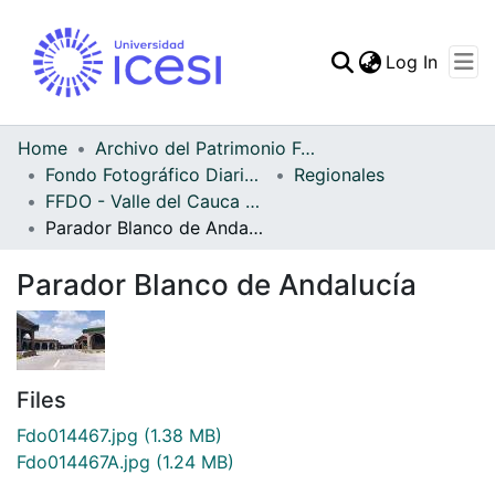
(curren
Log In
Communities & Collec
All of DSpace
Home
Archivo del Patrimonio Fotográfico y Fílmico del Valle del Cauca
Fondo Fotográfico Diario Occidente
Regionales
Statistics
FFDO - Valle del Cauca - Patrimonial
Parador Blanco de Andalucía
Parador Blanco de Andalucía
Files
Fdo014467.jpg
(1.38 MB)
Fdo014467A.jpg
(1.24 MB)