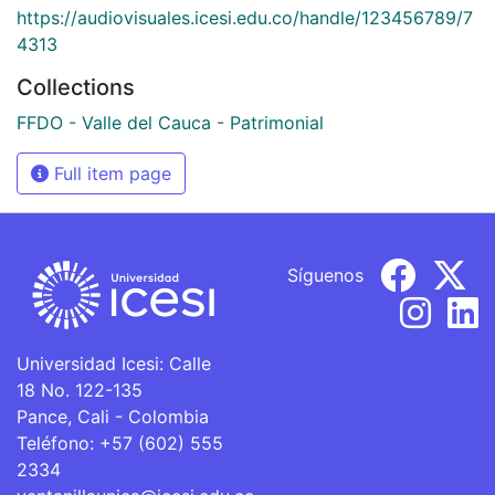
https://audiovisuales.icesi.edu.co/handle/123456789/7
4313
Collections
FFDO - Valle del Cauca - Patrimonial
Full item page
Síguenos
Universidad Icesi: Calle
18 No. 122-135
Pance, Cali - Colombia
Teléfono: +57 (602) 555
2334