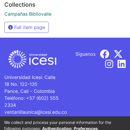
Collections
Campañas Bibliovalle
Full item page
Síguenos
Universidad Icesi: Calle
18 No. 122-135
Pance, Cali - Colombia
Teléfono: +57 (602) 555
2334
ventanillaunica@icesi.edu.co
We collect and process your personal information for the
La Universidad Icesi es una Institución de Educación
following purposes:
Authentication, Preferences,