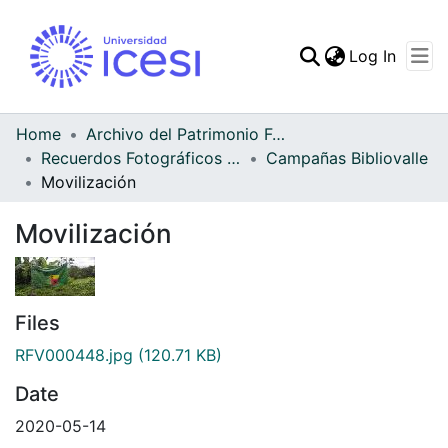
(curren
Log In
Communities & Collec
All of DSpace
Home
Archivo del Patrimonio Fotográfico y Fílmico del Valle del Cauca
Recuerdos Fotográficos Vallecaucanos
Campañas Bibliovalle
Statistics
Movilización
Movilización
Files
RFV000448.jpg
(120.71 KB)
Date
2020-05-14