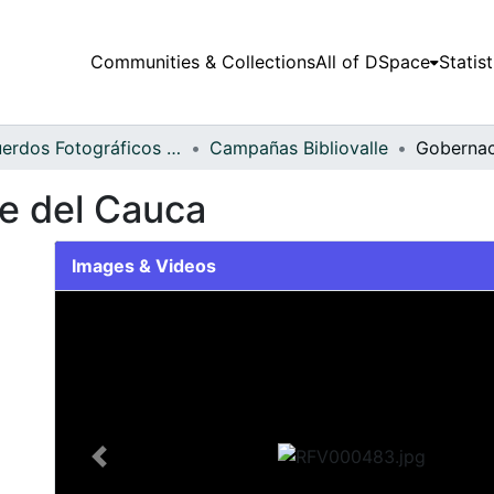
Communities & Collections
All of DSpace
Statist
Recuerdos Fotográficos Vallecaucanos
Campañas Bibliovalle
le del Cauca
Images & Videos
Slide 1 of 1
Previous