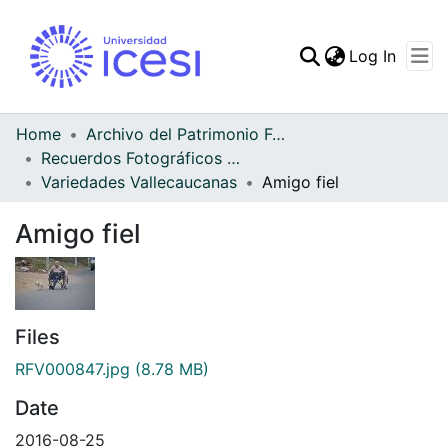
(curren
Log In
Communities & Collec
All of DSpace
Home
Archivo del Patrimonio Fotográfico y Fílmico del Valle del Cauca
Recuerdos Fotográficos Vallecaucanos
Statistics
Variedades Vallecaucanas
Amigo fiel
Amigo fiel
Files
RFV000847.jpg
(8.78 MB)
Date
2016-08-25