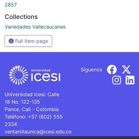
2857
Collections
Variedades Vallecaucanas
Full item page
Síguenos
Universidad Icesi: Calle
18 No. 122-135
Pance, Cali - Colombia
Teléfono: +57 (602) 555
2334
ventanillaunica@icesi.edu.co