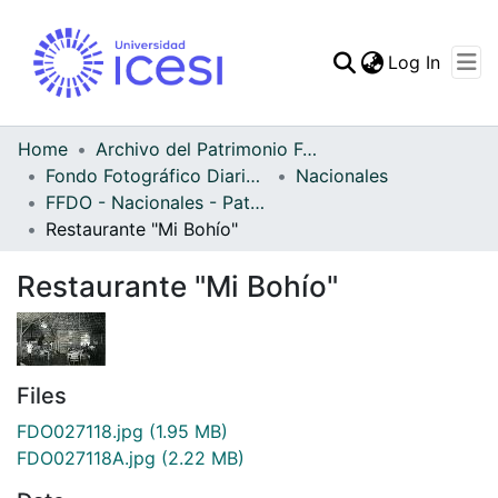
(curren
Log In
Communities & Collec
All of DSpace
Home
Archivo del Patrimonio Fotográfico y Fílmico del Valle del Cauca
Fondo Fotográfico Diario Occidente
Nacionales
Statistics
FFDO - Nacionales - Patrimonial
Restaurante "Mi Bohío"
Restaurante "Mi Bohío"
Files
FDO027118.jpg
(1.95 MB)
FDO027118A.jpg
(2.22 MB)