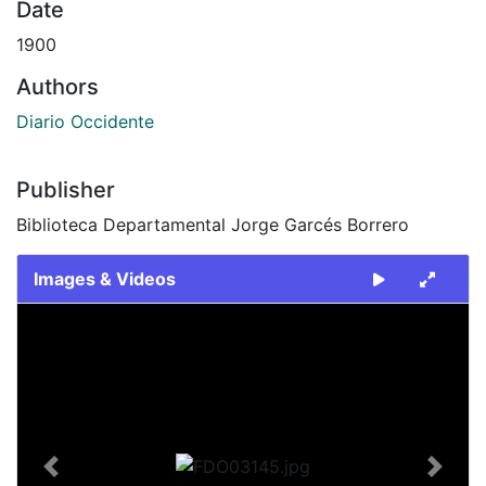
Date
1900
Authors
Diario Occidente
Publisher
Biblioteca Departamental Jorge Garcés Borrero
Images & Videos
Slide 1 of 1
Previous
Next