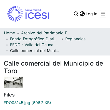
(curren
Log In
Communities & Collec
All of DSpace
Home
Archivo del Patrimonio Fotográfico y Fílmico del Valle del Cauca
Fondo Fotográfico Diario Occidente
Regionales
Statistics
FFDO - Valle del Cauca - Patrimonial
Calle comercial del Municipio de Toro
Calle comercial del Municipio de
Toro
Files
FDO03145.jpg
(606.2 KB)