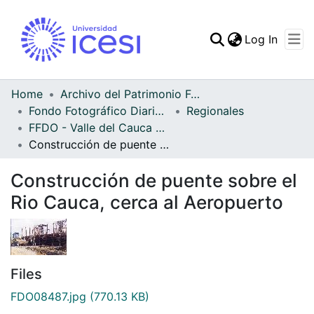
(curren
Log In
Communities & Collec
All of DSpace
Home
Archivo del Patrimonio Fotográfico y Fílmico del Valle del Cauca
Fondo Fotográfico Diario Occidente
Regionales
Statistics
FFDO - Valle del Cauca - Patrimonial
Construcción de puente sobre el Rio Cauca, cerca al Aeropuerto
Construcción de puente sobre el
Rio Cauca, cerca al Aeropuerto
Files
FDO08487.jpg
(770.13 KB)