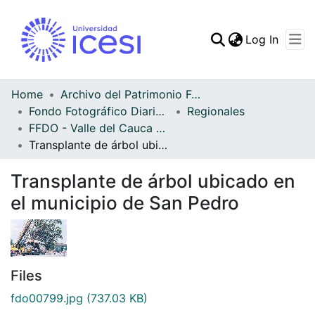
(curren
Log In
Communities & Collec
All of DSpace
Home
Archivo del Patrimonio Fotográfico y Fílmico del Valle del Cauca
Fondo Fotográfico Diario Occidente
Regionales
Statistics
FFDO - Valle del Cauca - Patrimonial
Transplante de árbol ubicado en el municipio de San Pedro
Transplante de árbol ubicado en
el municipio de San Pedro
Files
fdo00799.jpg
(737.03 KB)