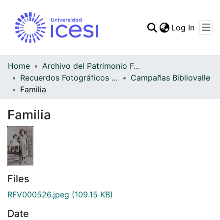
(curren
Log In
Communities & Collec
All of DSpace
Home
Archivo del Patrimonio Fotográfico y Fílmico del Valle del Cauca
Recuerdos Fotográficos Vallecaucanos
Campañas Bibliovalle
Statistics
Familia
Familia
Files
RFV000526.jpeg
(109.15 KB)
Date