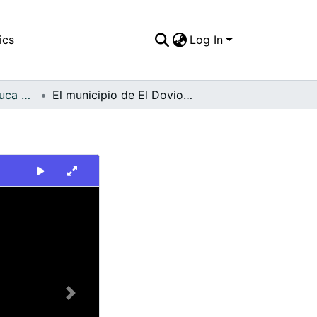
ics
Log In
FFDO - Valle del Cauca - Patrimonial
El municipio de El Dovio la ciudad del futuro
Next