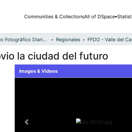
Communities & Collections
All of DSpace
Statist
Fondo Fotográfico Diario Occidente
Regionales
vio la ciudad del futuro
Images & Videos
Slide 1 of 1
Previous